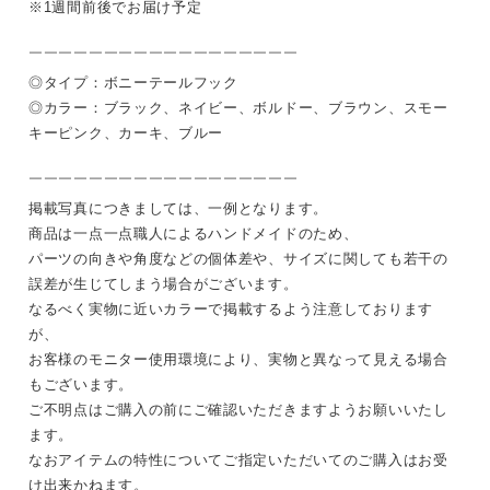
※1週間前後でお届け予定
￣￣￣￣￣￣￣￣￣￣￣￣￣￣￣￣￣￣
◎タイプ：ボニーテールフック
◎カラー：ブラック、ネイビー、ボルドー、ブラウン、スモー
キーピンク、カーキ、ブルー
￣￣￣￣￣￣￣￣￣￣￣￣￣￣￣￣￣￣
掲載写真につきましては、一例となります。
商品は一点一点職人によるハンドメイドのため、
パーツの向きや角度などの個体差や、サイズに関しても若干の
誤差が生じてしまう場合がございます。
なるべく実物に近いカラーで掲載するよう注意しております
が、
お客様のモニター使用環境により、実物と異なって見える場合
もございます。
ご不明点はご購入の前にご確認いただきますようお願いいたし
ます。
なおアイテムの特性についてご指定いただいてのご購入はお受
け出来かねます。