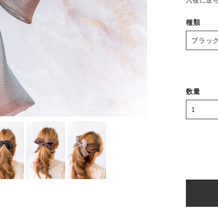
入後に送
種類
数量