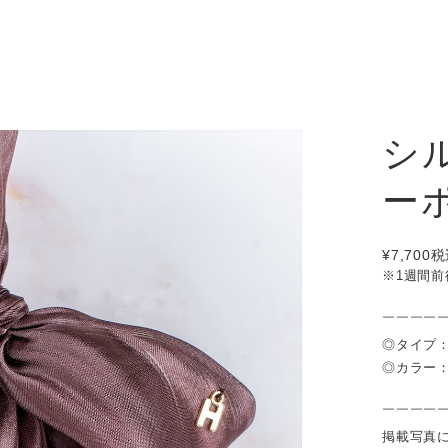
シ
ー
¥7,700
税
※1週間
￣￣￣￣
◎タイプ
◎カラー
￣￣￣￣
掲載写真