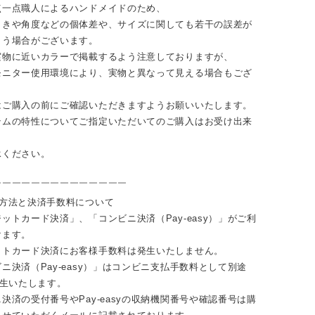
点一点職人によるハンドメイドのため、
向きや角度などの個体差や、サイズに関しても若干の誤差が
まう場合がございます。
実物に近いカラーで掲載するよう注意しておりますが、
モニター使用環境により、実物と異なって見える場合もござ
はご購入の前にご確認いただきますようお願いいたします。
テムの特性についてご指定いただいてのご購入はお受け出来
。
承ください。
￣￣￣￣￣￣￣￣￣￣￣￣￣￣
い方法と決済手数料について
ットカード決済」、「コンビニ決済（Pay-easy）」がご利
けます。
ットカード決済にお客様手数料は発生いたしません。
ニ決済（Pay-easy）」はコンビニ支払手数料として別途
発生いたします。
決済の受付番号やPay-easyの収納機関番号や確認番号は購