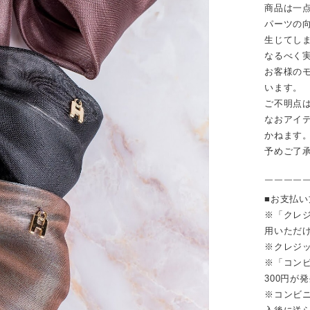
商品は一
パーツの
生じてし
なるべく
お客様の
います。
ご不明点
なおアイ
かねます
予めご了
￣￣￣￣
■お支払
※「クレジ
用いただ
※クレジ
※「コンビ
300円が
※コンビニ