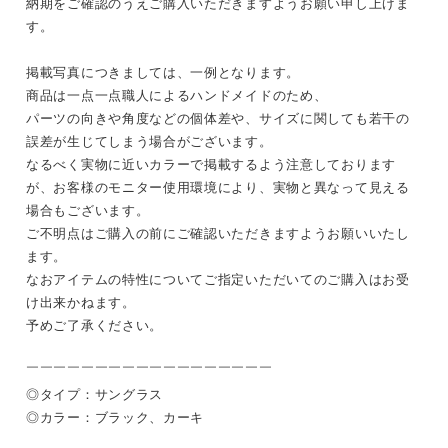
納期をご確認のうえご購入いただきますようお願い申し上げま
す。
掲載写真につきましては、一例となります。
商品は一点一点職人によるハンドメイドのため、
パーツの向きや角度などの個体差や、サイズに関しても若干の
誤差が生じてしまう場合がございます。
なるべく実物に近いカラーで掲載するよう注意しております
が、お客様のモニター使用環境により、実物と異なって見える
場合もございます。
ご不明点はご購入の前にご確認いただきますようお願いいたし
ます。
なおアイテムの特性についてご指定いただいてのご購入はお受
け出来かねます。
予めご了承ください。
￣￣￣￣￣￣￣￣￣￣￣￣￣￣￣￣￣￣
◎タイプ：サングラス
◎カラー：ブラック、カーキ