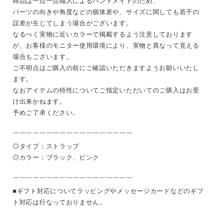
商品は一点一点職人によるハンドメイドのため、
パーツの向きや角度などの個体差や、サイズに関しても若干の
誤差が生じてしまう場合がございます。
なるべく実物に近いカラーで掲載するよう注意しております
が、お客様のモニター使用環境により、実物と異なって見える
場合もございます。
ご不明点はご購入の前にご確認いただきますようお願いいたし
ます。
なおアイテムの特性についてご指定いただいてのご購入はお受
け出来かねます。
予めご了承ください。
￣￣￣￣￣￣￣￣￣￣￣￣￣￣￣￣￣￣
◎タイプ：ストラップ
◎カラー：ブラック、ピンク
￣￣￣￣￣￣￣￣￣￣￣￣￣￣￣￣￣￣
■ギフト対応についてラッピングやメッセージカードなどのギフ
ト対応は行なっておりません。