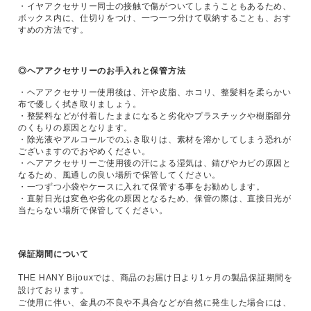
・イヤアクセサリー同士の接触で傷がついてしまうこともあるため、
ボックス内に、仕切りをつけ、一つ一つ分けて収納することも、おす
すめの方法です。
◎ヘアアクセサリーのお手入れと保管方法
・ヘアアクセサリー使用後は、汗や皮脂、ホコリ、整髪料を柔らかい
布で優しく拭き取りましょう。
・整髪料などが付着したままになると劣化やプラスチックや樹脂部分
のくもりの原因となります。
・除光液やアルコールでのふき取りは、素材を溶かしてしまう恐れが
ございますのでおやめください。
・ヘアアクセサリーご使用後の汗による湿気は、錆びやカビの原因と
なるため、風通しの良い場所で保管してください。
・一つずつ小袋やケースに入れて保管する事をお勧めします。
・直射日光は変色や劣化の原因となるため、保管の際は、直接日光が
当たらない場所で保管してください。
保証期間について
THE HANY Bijouxでは、商品のお届け日より1ヶ月の製品保証期間を
設けております。
ご使用に伴い、金具の不良や不具合などが自然に発生した場合には、