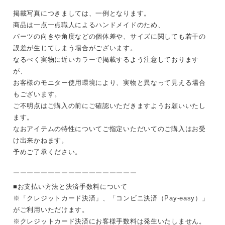
掲載写真につきましては、一例となります。
商品は一点一点職人によるハンドメイドのため、
パーツの向きや角度などの個体差や、サイズに関しても若干の
誤差が生じてしまう場合がございます。
なるべく実物に近いカラーで掲載するよう注意しております
が、
お客様のモニター使用環境により、実物と異なって見える場合
もございます。
ご不明点はご購入の前にご確認いただきますようお願いいたし
ます。
なおアイテムの特性についてご指定いただいてのご購入はお受
け出来かねます。
予めご了承ください。
￣￣￣￣￣￣￣￣￣￣￣￣￣￣￣￣￣￣
■お支払い方法と決済手数料について
※「クレジットカード決済」、「コンビニ決済（Pay-easy）」
がご利用いただけます。
※クレジットカード決済にお客様手数料は発生いたしません。