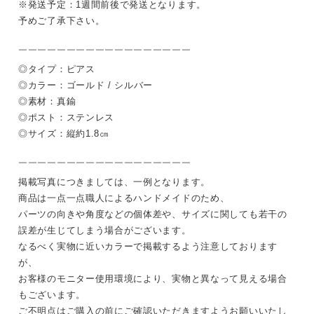
※発送予定：1週間前後で発送となります。
予めご了承下さい。
￣￣￣￣￣￣￣￣￣￣￣￣￣￣￣￣￣￣
◎タイプ：ピアス
◎カラー：ゴールド / シルバー
◎素材：真鍮
◎ポスト：ステンレス
◎サイズ：縦約1.8㎝
￣￣￣￣￣￣￣￣￣￣￣￣￣￣￣￣￣￣
掲載写真につきましては、一例となります。
商品は一点一点職人によるハンドメイドのため、
パーツの向きや角度などの個体差や、サイズに関しても若干の
誤差が生じてしまう場合がございます。
なるべく実物に近いカラーで掲載するよう注意しております
が、
お客様のモニター使用環境により、実物と異なって見える場合
もございます。
ご不明点はご購入の前にご確認いただきますようお願いいたし