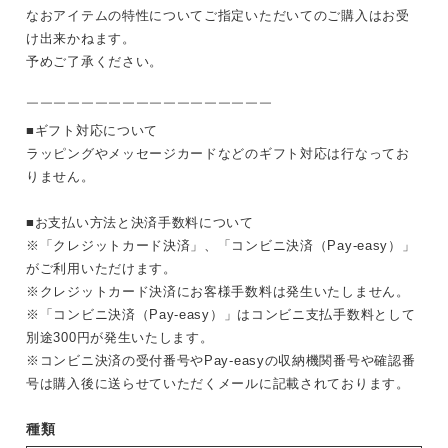
なおアイテムの特性についてご指定いただいてのご購入はお受
け出来かねます。
予めご了承ください。
￣￣￣￣￣￣￣￣￣￣￣￣￣￣￣￣￣￣
■ギフト対応について
ラッピングやメッセージカードなどのギフト対応は行なってお
りません。
■お支払い方法と決済手数料について
※「クレジットカード決済」、「コンビニ決済（Pay-easy）」
がご利用いただけます。
※クレジットカード決済にお客様手数料は発生いたしません。
※「コンビニ決済（Pay-easy）」はコンビニ支払手数料として
別途300円が発生いたします。
※コンビニ決済の受付番号やPay-easyの収納機関番号や確認番
号は購入後に送らせていただくメールに記載されております。
種類