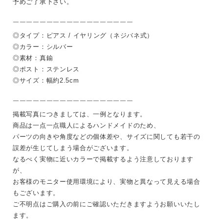
予めご了承下さい。
￣￣￣￣￣￣￣￣￣￣￣￣￣￣￣￣￣￣
◎タイプ：ピアス / イヤリング（ネジバネ式）
◎カラー：シルバー
◎素材：真鍮
◎ポスト：ステンレス
◎サイズ：幅約2.5cm
￣￣￣￣￣￣￣￣￣￣￣￣￣￣￣￣￣￣
掲載写真につきましては、一例となります。
商品は一点一点職人によるハンドメイドのため、
パーツの向きや角度などの個体差や、サイズに関しても若干の
誤差が生じてしまう場合がございます。
なるべく実物に近いカラーで掲載するよう注意しております
が、
お客様のモニター使用環境により、実物と異なって見える場合
もございます。
ご不明点はご購入の前にご確認いただきますようお願いいたし
ます。