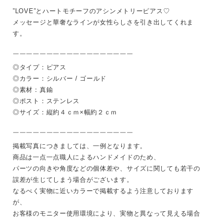
”LOVE”とハートモチーフのアシンメトリーピアス♡
メッセージと華奢なラインが女性らしさを引き出してくれま
す。
￣￣￣￣￣￣￣￣￣￣￣￣￣￣￣￣￣￣
◎タイプ：ピアス
◎カラー：シルバー / ゴールド
◎素材：真鍮
◎ポスト：ステンレス
◎サイズ：縦約４ｃｍ×幅約２ｃｍ
￣￣￣￣￣￣￣￣￣￣￣￣￣￣￣￣￣￣
掲載写真につきましては、一例となります。
商品は一点一点職人によるハンドメイドのため、
パーツの向きや角度などの個体差や、サイズに関しても若干の
誤差が生じてしまう場合がございます。
なるべく実物に近いカラーで掲載するよう注意しております
が、
お客様のモニター使用環境により、実物と異なって見える場合