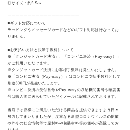
◎サイズ：約5.5㎝
￣￣￣￣￣￣￣￣￣￣￣￣￣￣￣￣￣￣
■ギフト対応について
ラッピングやメッセージカードなどのギフト対応は行なってお
りません。
■お支払い方法と決済手数料について
※「クレジットカード決済」、「コンビニ決済（Pay-easy）」
がご利用いただけます。
※クレジットカード決済にお客様手数料は発生いたしません。
※「コンビニ決済（Pay-easy）」はコンビニ支払手数料として
別途300円が発生いたします。
※コンビニ決済の受付番号やPay-easyの収納機関番号や確認番
号は購入後に送らせていただくメールに記載されております。
当店では皆様にご満足いただける商品を提供できますよう日々
努力してまいりましたが、度重なる新型コロナウィルスの拡散
や昨今の社会情勢等で原材料や包装材料等の価格が高騰してお
ります。