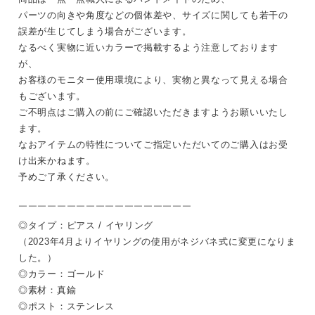
パーツの向きや角度などの個体差や、サイズに関しても若干の
誤差が生じてしまう場合がございます。
なるべく実物に近いカラーで掲載するよう注意しております
が、
お客様のモニター使用環境により、実物と異なって見える場合
もございます。
ご不明点はご購入の前にご確認いただきますようお願いいたし
ます。
なおアイテムの特性についてご指定いただいてのご購入はお受
け出来かねます。
予めご了承ください。
￣￣￣￣￣￣￣￣￣￣￣￣￣￣￣￣￣￣
◎タイプ：ピアス / イヤリング
（2023年4月よりイヤリングの使用がネジバネ式に変更になりま
した。）
◎カラー：ゴールド
◎素材：真鍮
◎ポスト：ステンレス