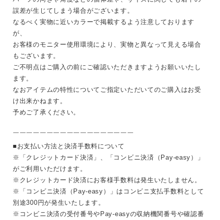
誤差が生じてしまう場合がございます。
なるべく実物に近いカラーで掲載するよう注意しております
が、
お客様のモニター使用環境により、実物と異なって見える場合
もございます。
ご不明点はご購入の前にご確認いただきますようお願いいたし
ます。
なおアイテムの特性についてご指定いただいてのご購入はお受
け出来かねます。
予めご了承ください。
￣￣￣￣￣￣￣￣￣￣￣￣￣￣￣￣￣￣
■お支払い方法と決済手数料について
※「クレジットカード決済」、「コンビニ決済（Pay-easy）」
がご利用いただけます。
※クレジットカード決済にお客様手数料は発生いたしません。
※「コンビニ決済（Pay-easy）」はコンビニ支払手数料として
別途300円が発生いたします。
※コンビニ決済の受付番号やPay-easyの収納機関番号や確認番