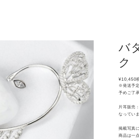
バ
ク
¥10,450
※発送予
予めご了
片耳販売
なってい
掲載写真
商品は一