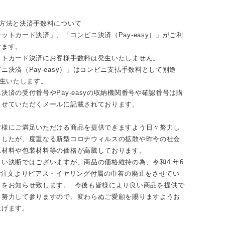
い方法と決済手数料について
ットカード決済」、「コンビニ決済（Pay-easy）」がご利
けます。
ットカード決済にお客様手数料は発生いたしません。
ニ決済（Pay-easy）」はコンビニ支払手数料として別途
発生いたします。
決済の受付番号やPay-easyの収納機関番号や確認番号は購
らせていただくメールに記載されております。
皆様にご満足いただける商品を提供できますよう日々努力し
ましたが、度重なる新型コロナウィルスの拡散や昨今の社会
原材料や包装材料等の価格が高騰しております。
い決断ではございますが、商品の価格維持の為、令和4 年6
のご注文よりピアス・イヤリング付属の巾着の廃止をさせてい
とをお知らせ致します。 今後も皆様により良い商品を提供で
う努力して参りますので、変わらぬご愛顧を賜りますようお
上げます。