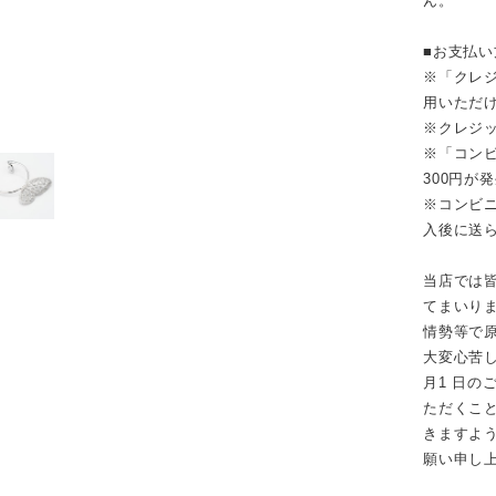
ん。
■お支払
※「クレジ
用いただ
※クレジ
※「コンビ
300円が
※コンビニ
入後に送
当店では
てまいり
情勢等で
大変心苦し
月1 日
ただくこ
きますよ
願い申し