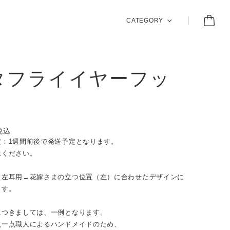
CATEGORY
タフライイヤーフッ
税込
定：1週間前後で発送予定となります。
承ください。
：左耳用→花嫁さまの立つ位置（左）に合わせたデザインに
ます。
につきましては、一例となります。
点一点職人によるハンドメイドのため、