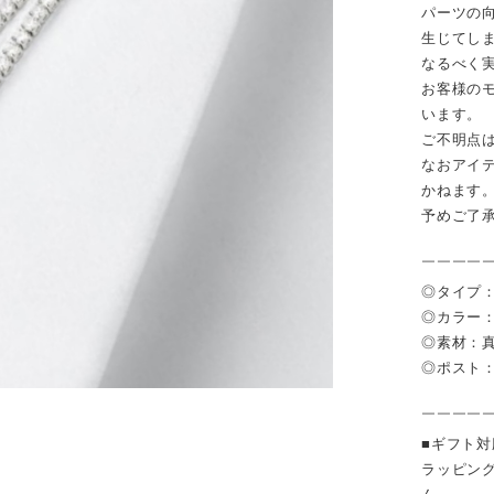
パーツの
生じてし
なるべく
お客様の
います。
ご不明点
なおアイ
かねます
予めご了
￣￣￣￣
◎タイプ
◎カラー
◎素材：
◎ポスト
￣￣￣￣
■ギフト
ラッピン