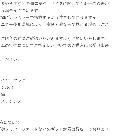
向きや角度などの個体差や、サイズに関しても若干の誤差が
まう場合がございます。
実物に近いカラーで掲載するよう注意しておりますが、
モニター使用環境により、実物と異なって見える場合もござ
はご購入の前にご確認いただきますようお願いいたします。
テムの特性についてご指定いただいてのご購入はお受け出来
。
承ください。
￣￣￣￣￣￣￣￣￣￣￣￣￣￣
：イヤーフック
：シルバー
真鍮
：ステンレス
￣￣￣￣￣￣￣￣￣￣￣￣￣￣
対応について
グやメッセージカードなどのギフト対応は行なっておりませ