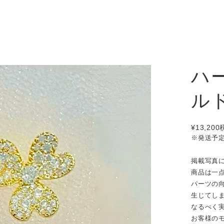
ハ
ルド
¥13,200
※発送予
掲載写真
商品は一
パーツの
生じてし
なるべく
お客様の