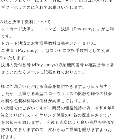
いたアクセサリーは全て『THE HANY』のロゴが入った巾
にギフトボックスに入れてお届けいたします。
い方法と決済手数料について
ットカード決済」、「コンビニ決済（Pay-easy）」がご利
けます。
ットカード決済にお客様手数料は発生いたしません。
ニ決済（Pay-easy）」はコンビニ支払手数料として別途
発生いたします。
決済の受付番号やPay-easyの収納機関番号や確認番号は購
らせていただくメールに記載されております。
皆様にご満足いただける商品を提供できますよう日々努力し
ましたが、度重なる新型コロナウィルスの拡散や昨今の社会
原材料や包装材料等の価格が高騰しております。
い決断ではございますが、商品の価格維持の為、令和4 年6
のご注文よりピアス・イヤリング付属の巾着の廃止をさせてい
とをお知らせ致します。 今後も皆様により良い商品を提供で
う努力して参りますので、変わらぬご愛顧を賜りますようお
上げます。