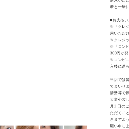
購入いただ
着と一緒
■お支払
※「クレジ
用いただ
※クレジ
※「コンビ
300円が
※コンビニ
入後に送
当店では
てまいり
情勢等で
大変心苦し
月1 日
ただくこ
きますよ
願い申し