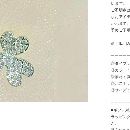
います。
ご不明点
なおアイ
かねます
予めご了
※THE 
￣￣￣￣
◎タイプ：
◎カラー：
◎素材：
◎ポスト
◎サイズ：
￣￣￣￣
■ギフト
ラッピン
ん。