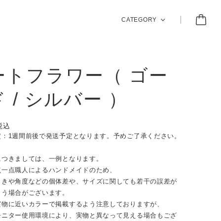
CATEGORY
ートフラワー（ ゴー
 / シルバー ）
税込
定：1週間前後で発送予定となります。予めご了承ください。
につきましては、一例となります。
点一点職人によるハンドメイドのため、
向きや角度などの個体差や、サイズに関しても若干の誤差が
まう場合がございます。
実物に近いカラーで掲載するよう注意しておりますが、
モニター使用環境により、実物と異なって見える場合もござ