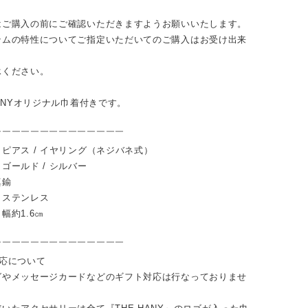
はご購入の前にご確認いただきますようお願いいたします。
テムの特性についてご指定いただいてのご購入はお受け出来
。
承ください。
HANYオリジナル巾着付きです。
￣￣￣￣￣￣￣￣￣￣￣￣￣￣
ピアス / イヤリング（ネジバネ式）
ゴールド / シルバー
真鍮
：ステンレス
幅約1.6㎝
￣￣￣￣￣￣￣￣￣￣￣￣￣￣
対応について
グやメッセージカードなどのギフト対応は行なっておりませ