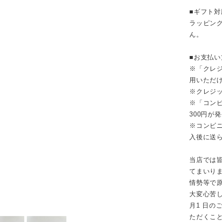
￣￣￣￣
■ギフト
ラッピン
ん。
■お支払
※「クレジ
用いただ
※クレジ
※「コンビ
300円が
※コンビニ
入後に送
当店では
てまいり
情勢等で
大変心苦し
月1 日
ただくこ