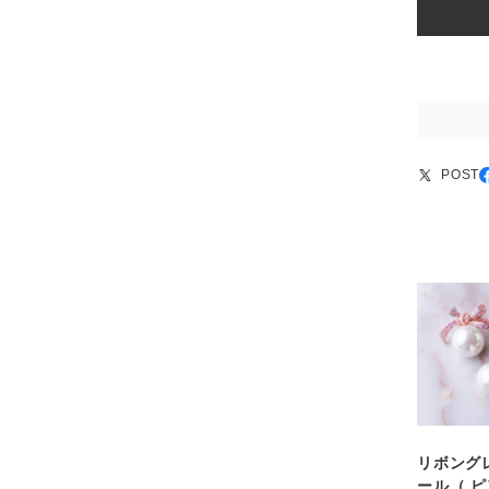
POST
リボング
ール（ ピ