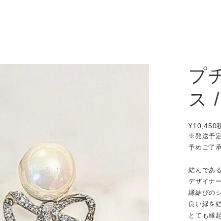
プ
ス 
¥10,450
※発送予
予めご了
結んであ
デザイナ
縁結びの
良い縁を
とても縁