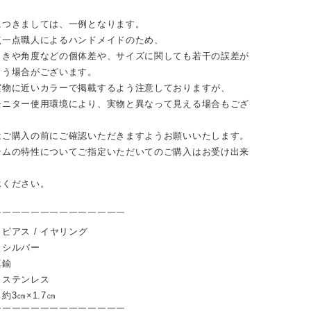
につきましては、一例となります。
点一点職人によるハンドメイドのため、
向きや角度などの個体差や、サイズに関しても若干の誤差が
まう場合がございます。
実物に近いカラーで掲載するよう注意しておりますが、
モニター使用環境により、実物と異なって見える場合もござ
はご購入の前にご確認いただきますようお願いいたします。
テムの特性についてご指定いただいてのご購入はお受け出来
。
承ください。
￣￣￣￣￣￣￣￣￣￣￣￣￣￣
ピアス / イヤリング
：シルバー
真鍮
：ステンレス
約3㎝×1.7㎝