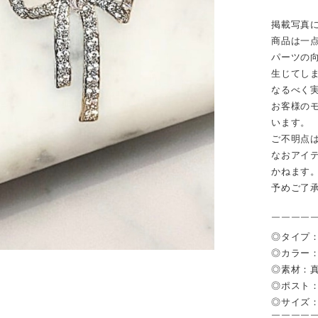
掲載写真
商品は一
パーツの
生じてし
なるべく
お客様の
います。
ご不明点
なおアイ
かねます
予めご了
￣￣￣￣
◎タイプ：
◎カラー
◎素材：
◎ポスト
◎サイズ：