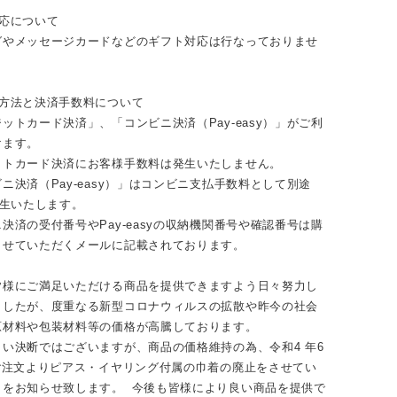
￣￣￣￣￣￣￣￣￣￣￣￣￣￣
対応について
グやメッセージカードなどのギフト対応は行なっておりませ
い方法と決済手数料について
ットカード決済」、「コンビニ決済（Pay-easy）」がご利
けます。
ットカード決済にお客様手数料は発生いたしません。
ニ決済（Pay-easy）」はコンビニ支払手数料として別途
発生いたします。
決済の受付番号やPay-easyの収納機関番号や確認番号は購
らせていただくメールに記載されております。
皆様にご満足いただける商品を提供できますよう日々努力し
ましたが、度重なる新型コロナウィルスの拡散や昨今の社会
原材料や包装材料等の価格が高騰しております。
い決断ではございますが、商品の価格維持の為、令和4 年6
のご注文よりピアス・イヤリング付属の巾着の廃止をさせてい
とをお知らせ致します。 今後も皆様により良い商品を提供で