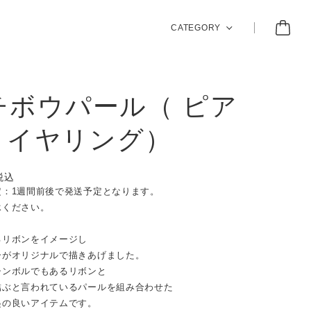
CATEGORY
チボウパール（ ピア
/ イヤリング）
税込
定：1週間前後で発送予定となります。
承ください。
るリボンをイメージし
ーがオリジナルで描きあげました。
シンボルでもあるリボンと
結ぶと言われているパールを組み合わせた
起の良いアイテムです。