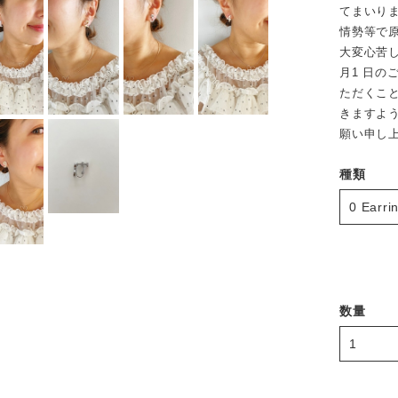
てまいり
情勢等で
大変心苦し
月1 日
ただくこ
きますよ
願い申し
種類
数量