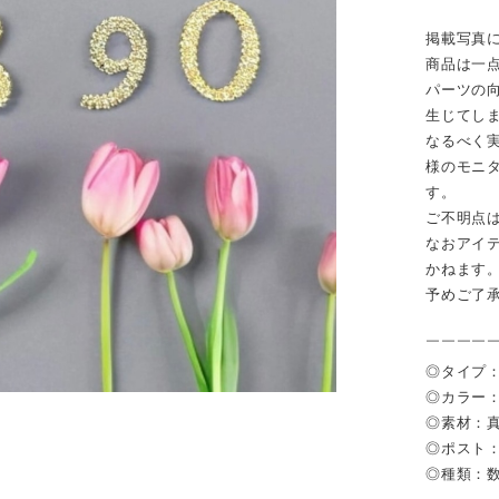
掲載写真
商品は一
パーツの
生じてし
なるべく
様のモニ
す。
ご不明点
なおアイ
かねます
予めご了
￣￣￣￣
◎タイプ
◎カラー：
◎素材：
◎ポスト
◎種類：数