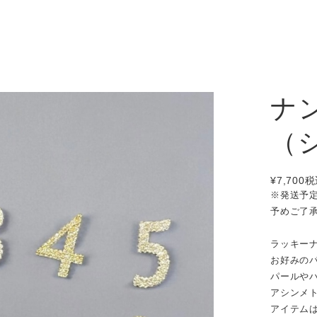
ナ
（
¥7,700
税
※発送予
予めご了
ラッキー
お好みの
パールや
アシンメ
アイテム