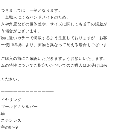
につきましては、一例となります。
点一点職人によるハンドメイドのため、
向きや角度などの個体差や、サイズに関しても若干の誤差が
まう場合がございます。
実物に近いカラーで掲載するよう注意しておりますが、お客
ター使用環境により、実物と異なって見える場合もございま
はご購入の前にご確認いただきますようお願いいたします。
テムの特性についてご指定いただいてのご購入はお受け出来
。
承ください。
￣￣￣￣￣￣￣￣￣￣￣￣￣￣
：イヤリング
ゴールド / シルバー
真鍮
：ステンレス
字の0〜9