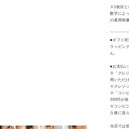
※1枚目
数字によ
の着用画
￣￣￣￣
■ギフト
ラッピン
ん。
■お支払
※「クレジ
用いただ
※クレジ
※「コンビ
300円が
※コンビニ
入後に送
当店では