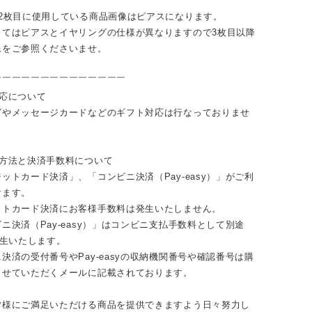
と2枚目に使用している商品画像はピアスになります。
ってはピアスとイヤリングの仕様が異なりますので3枚目以降
像をご参照くださいませ。
￣￣￣￣￣￣￣￣￣￣￣￣￣￣
対応について
グやメッセージカードなどのギフト対応は行なっておりませ
い方法と決済手数料について
ットカード決済」、「コンビニ決済（Pay-easy）」がご利
けます。
ットカード決済にお客様手数料は発生いたしません。
ニ決済（Pay-easy）」はコンビニ支払手数料として別途
発生いたします。
決済の受付番号やPay-easyの収納機関番号や確認番号は購
らせていただくメールに記載されております。
皆様にご満足いただける商品を提供できますよう日々努力し