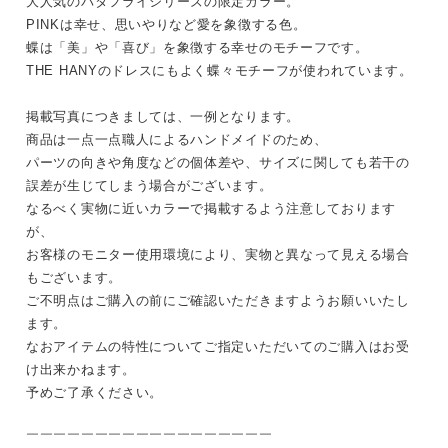
大人気のバタフライシリーズの限定カラー。
PINKは幸せ、思いやりなど愛を象徴する色。
蝶は「美」や「喜び」を象徴する幸せのモチーフです。
THE HANYのドレスにもよく蝶々モチーフが使われています。
掲載写真につきましては、一例となります。
商品は一点一点職人によるハンドメイドのため、
パーツの向きや角度などの個体差や、サイズに関しても若干の
誤差が生じてしまう場合がございます。
なるべく実物に近いカラーで掲載するよう注意しております
が、
お客様のモニター使用環境により、実物と異なって見える場合
もございます。
ご不明点はご購入の前にご確認いただきますようお願いいたし
ます。
なおアイテムの特性についてご指定いただいてのご購入はお受
け出来かねます。
予めご了承ください。
￣￣￣￣￣￣￣￣￣￣￣￣￣￣￣￣￣￣