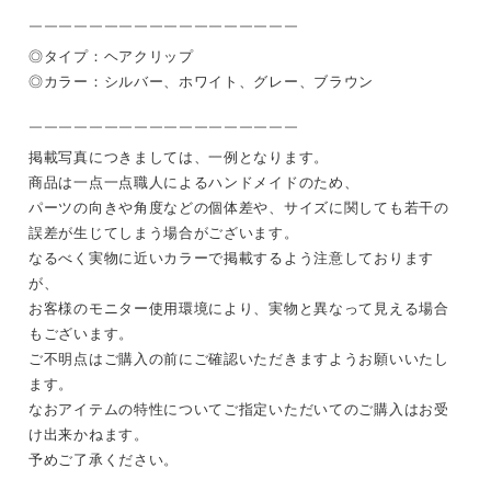
￣￣￣￣￣￣￣￣￣￣￣￣￣￣￣￣￣￣
◎タイプ：ヘアクリップ
◎カラー：シルバー、ホワイト、グレー、ブラウン
￣￣￣￣￣￣￣￣￣￣￣￣￣￣￣￣￣￣
掲載写真につきましては、一例となります。
商品は一点一点職人によるハンドメイドのため、
パーツの向きや角度などの個体差や、サイズに関しても若干の
誤差が生じてしまう場合がございます。
なるべく実物に近いカラーで掲載するよう注意しております
が、
お客様のモニター使用環境により、実物と異なって見える場合
もございます。
ご不明点はご購入の前にご確認いただきますようお願いいたし
ます。
なおアイテムの特性についてご指定いただいてのご購入はお受
け出来かねます。
予めご了承ください。