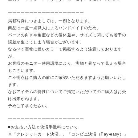
￣￣￣￣￣￣￣￣￣￣￣￣￣￣￣￣￣￣
掲載写真につきましては、一例となります。
商品は一点一点職人によるハンドメイドのため、
パーツの向きや角度などの個体差や、サイズに関しても若干の
誤差が生じてしまう場合がございます。
なるべく実物に近いカラーで掲載するよう注意しております
が、
お客様のモニター使用環境により、実物と異なって見える場合
もございます。
ご不明点はご購入の前にご確認いただきますようお願いいたし
ます。
なおアイテムの特性についてご指定いただいてのご購入はお受
け出来かねます。
予めご了承ください。
￣￣￣￣￣￣￣￣￣￣￣￣￣￣￣￣￣￣
■お支払い方法と決済手数料について
※「クレジットカード決済」、「コンビニ決済（Pay-easy）」