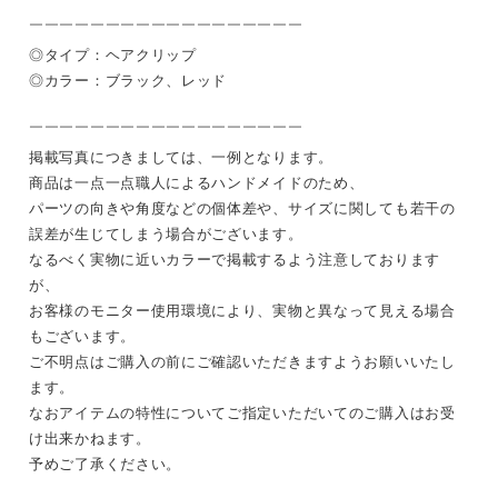
￣￣￣￣￣￣￣￣￣￣￣￣￣￣￣￣￣￣
◎タイプ：ヘアクリップ
◎カラー：ブラック、レッド
￣￣￣￣￣￣￣￣￣￣￣￣￣￣￣￣￣￣
掲載写真につきましては、一例となります。
商品は一点一点職人によるハンドメイドのため、
パーツの向きや角度などの個体差や、サイズに関しても若干の
誤差が生じてしまう場合がございます。
なるべく実物に近いカラーで掲載するよう注意しております
が、
お客様のモニター使用環境により、実物と異なって見える場合
もございます。
ご不明点はご購入の前にご確認いただきますようお願いいたし
ます。
なおアイテムの特性についてご指定いただいてのご購入はお受
け出来かねます。
予めご了承ください。