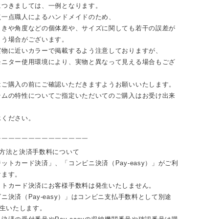
につきましては、一例となります。
点一点職人によるハンドメイドのため、
向きや角度などの個体差や、サイズに関しても若干の誤差が
まう場合がございます。
実物に近いカラーで掲載するよう注意しておりますが、
モニター使用環境により、実物と異なって見える場合もござ
はご購入の前にご確認いただきますようお願いいたします。
テムの特性についてご指定いただいてのご購入はお受け出来
。
承ください。
￣￣￣￣￣￣￣￣￣￣￣￣￣￣
い方法と決済手数料について
ットカード決済」、「コンビニ決済（Pay-easy）」がご利
けます。
ットカード決済にお客様手数料は発生いたしません。
ニ決済（Pay-easy）」はコンビニ支払手数料として別途
発生いたします。