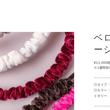
ベ
ー
¥11,000
※1週間
￣￣￣￣
◎タイプ
◎カラー
イボリー
￣￣￣￣