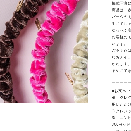
掲載写真
商品は一
パーツの
生じてし
なるべく
お客様の
います。
ご不明点
なおアイ
かねます
予めご了
￣￣￣￣
■お支払
※「クレジ
用いただ
※クレジ
※「コンビ
300円が