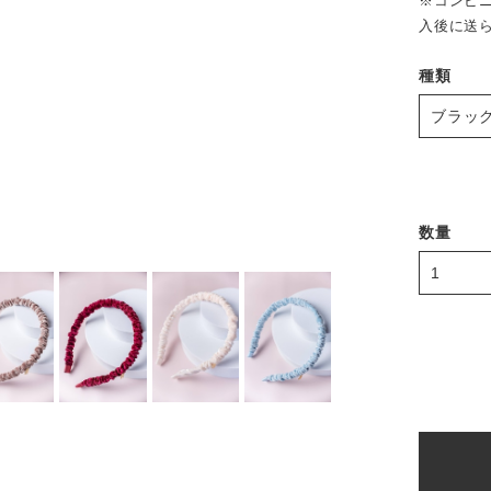
※コンビニ
入後に送
種類
数量