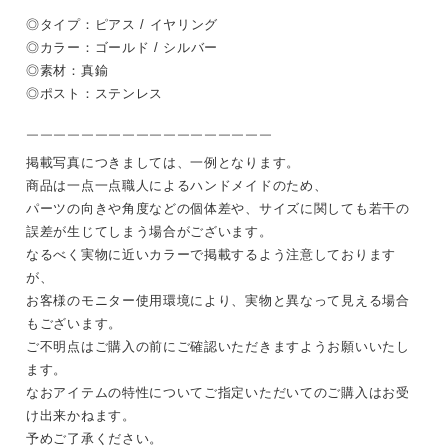
￣￣￣￣￣￣￣￣￣￣￣￣￣￣￣￣￣￣
◎タイプ：ピアス / イヤリング
◎カラー：ゴールド / シルバー
◎素材：真鍮
◎ポスト：ステンレス
￣￣￣￣￣￣￣￣￣￣￣￣￣￣￣￣￣￣
掲載写真につきましては、一例となります。
商品は一点一点職人によるハンドメイドのため、
パーツの向きや角度などの個体差や、サイズに関しても若干の
誤差が生じてしまう場合がございます。
なるべく実物に近いカラーで掲載するよう注意しております
が、
お客様のモニター使用環境により、実物と異なって見える場合
もございます。
ご不明点はご購入の前にご確認いただきますようお願いいたし
ます。
なおアイテムの特性についてご指定いただいてのご購入はお受
け出来かねます。
予めご了承ください。